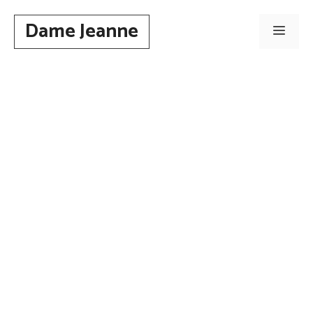
Aller
Dame Jeanne
au
Men
contenu