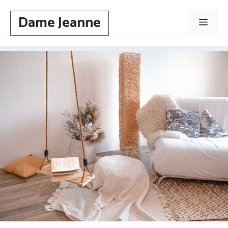
Aller
Dame Jeanne
au
Men
contenu