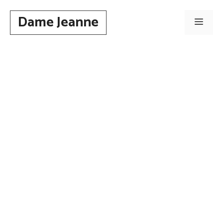
Aller
Dame Jeanne
au
Men
contenu