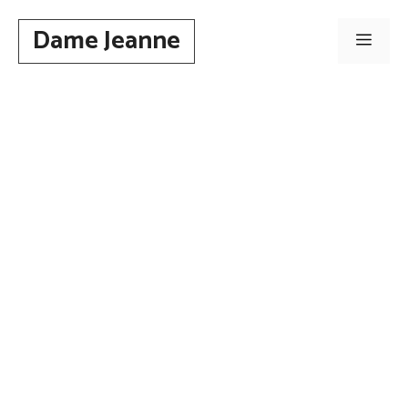
Aller
Dame Jeanne
au
Men
contenu